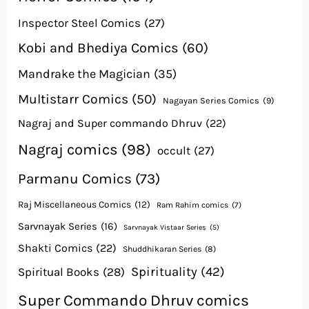
Inspector Steel Comics
(27)
Kobi and Bhediya Comics
(60)
Mandrake the Magician
(35)
Multistarr Comics
(50)
Nagayan Series Comics
(9)
Nagraj and Super commando Dhruv
(22)
Nagraj comics
(98)
occult
(27)
Parmanu Comics
(73)
Raj Miscellaneous Comics
(12)
Ram Rahim comics
(7)
Sarvnayak Series
(16)
Sarvnayak Vistaar Series
(5)
Shakti Comics
(22)
Shuddhikaran Series
(8)
Spirituality
(42)
Spiritual Books
(28)
Super Commando Dhruv comics