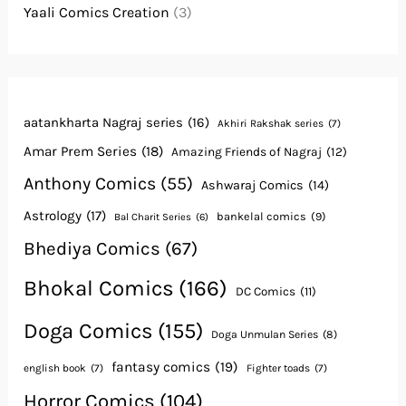
Yaali Comics Creation
(3)
aatankharta Nagraj series
(16)
Akhiri Rakshak series
(7)
Amar Prem Series
(18)
Amazing Friends of Nagraj
(12)
Anthony Comics
(55)
Ashwaraj Comics
(14)
Astrology
(17)
bankelal comics
(9)
Bal Charit Series
(6)
Bhediya Comics
(67)
Bhokal Comics
(166)
DC Comics
(11)
Doga Comics
(155)
Doga Unmulan Series
(8)
fantasy comics
(19)
english book
(7)
Fighter toads
(7)
Horror Comics
(104)